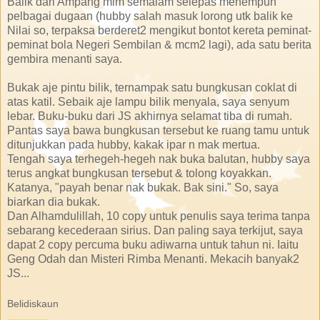
Balik dari Ampang mlm semalam selepas menempuh
pelbagai dugaan (hubby salah masuk lorong utk balik ke
Nilai so, terpaksa berderet2 mengikut bontot kereta peminat-
peminat bola Negeri Sembilan & mcm2 lagi), ada satu berita
gembira menanti saya.
Bukak aje pintu bilik, ternampak satu bungkusan coklat di
atas katil. Sebaik aje lampu bilik menyala, saya senyum
lebar. Buku-buku dari JS akhirnya selamat tiba di rumah.
Pantas saya bawa bungkusan tersebut ke ruang tamu untuk
ditunjukkan pada hubby, kakak ipar n mak mertua.
Tengah saya terhegeh-hegeh nak buka balutan, hubby saya
terus angkat bungkusan tersebut & tolong koyakkan.
Katanya, "payah benar nak bukak. Bak sini." So, saya
biarkan dia bukak.
Dan Alhamdulillah, 10 copy untuk penulis saya terima tanpa
sebarang kecederaan sirius. Dan paling saya terkijut, saya
dapat 2 copy percuma buku adiwarna untuk tahun ni. Iaitu
Geng Odah dan Misteri Rimba Menanti. Mekacih banyak2
JS...
Belidiskaun